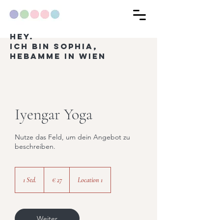
hey.
Ich bin Sophia,
Hebamme in Wien
Iyengar Yoga
Nutze das Feld, um dein Angebot zu
beschreiben.
27
Euro
1 Std.
1
€ 27
Location 1
S
t
d
Weiter